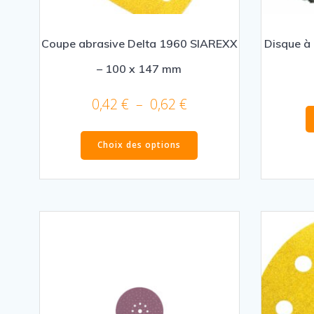
Coupe abrasive Delta 1960 SIAREXX
Disque à 
– 100 x 147 mm
Plage
0,42
€
–
0,62
€
de
Ce
prix :
Choix des options
produit
0,42 €
a
à
plusieurs
0,62 €
variations.
Les
options
peuvent
être
choisies
sur