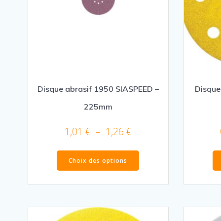
la
page
du
produit
Disque abrasif 1950 SIASPEED –
Disque
225mm
Plage
1,01
€
–
1,26
€
de
Ce
prix :
Choix des options
produit
1,01 €
a
à
plusieurs
1,26 €
variations.
Les