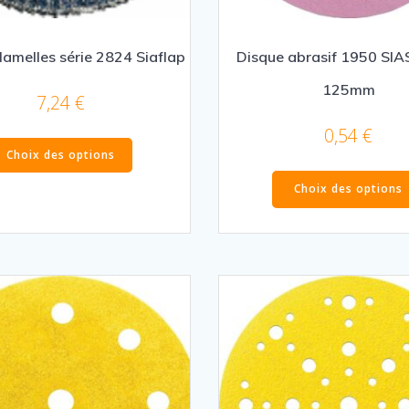
lamelles série 2824 Siaflap
Disque abrasif 1950 SIA
125mm
7,24
€
0,54
€
Ce
Choix des options
produit
a
Choix des options
plusieurs
variations.
Les
options
peuvent
être
choisies
sur
la