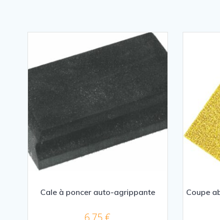
Cale à poncer auto-agrippante
Coupe ab
6,75
€