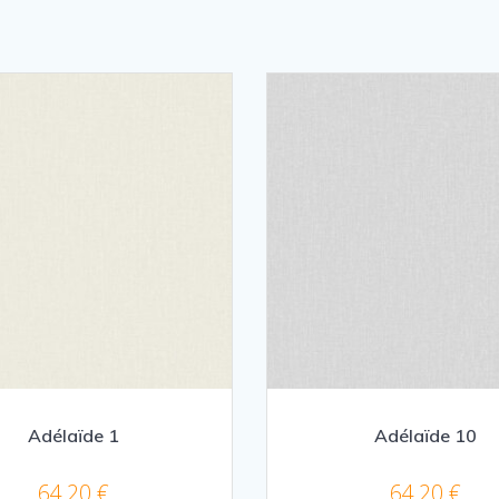
Adélaïde 1
Adélaïde 10
64,20
€
64,20
€