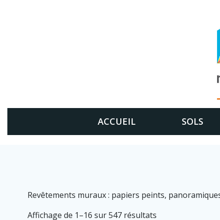
Aller
au
contenu
ACCUEIL
SOLS
Revêtements muraux : papiers peints, panoramiques, s
Affichage de 1–16 sur 547 résultats