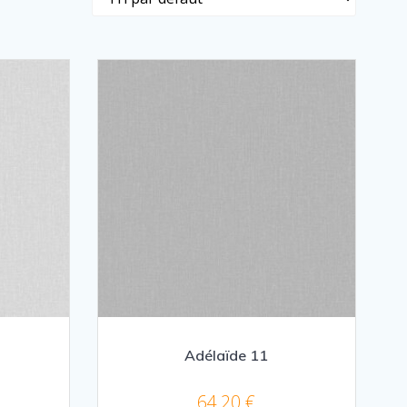
Adélaïde 11
64,20
€