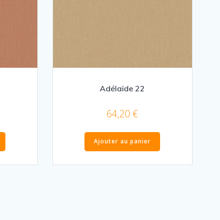
Adélaïde 22
64,20
€
Ajouter au panier