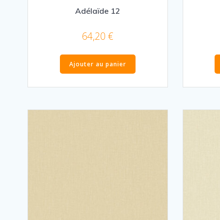
Adélaïde 12
64,20
€
Ajouter au panier