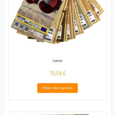
produit
Larcis
78,54
€
Ce
produit
Choix des options
a
plusieurs
variations.
Les