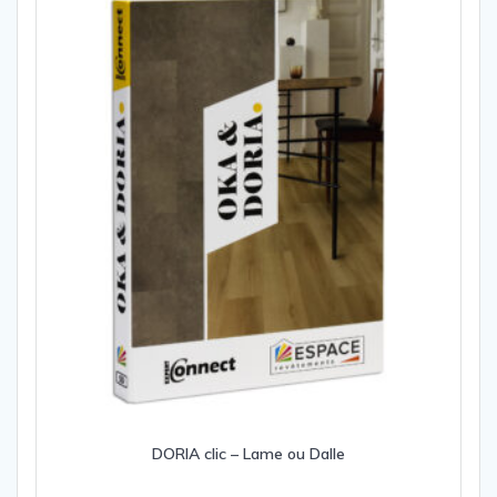
options
peuvent
être
choisies
sur
la
page
du
produit
DORIA clic – Lame ou Dalle