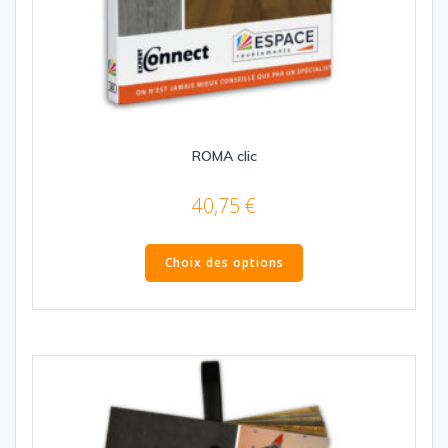
ROMA clic
40,75
€
Ce
produit
Choix des options
a
plusieurs
variations.
Les
options
peuvent
être
choisies