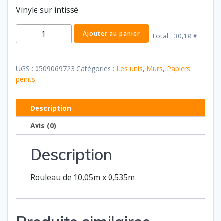
Vinyle sur intissé
quantité
Ajouter au panier
Total :
30,18 €
de
Les
unis
UGS :
0509069723
Catégories :
Les unis
,
Murs
,
Papiers
78
peints
Description
Avis (0)
Description
Rouleau de 10,05m x 0,535m