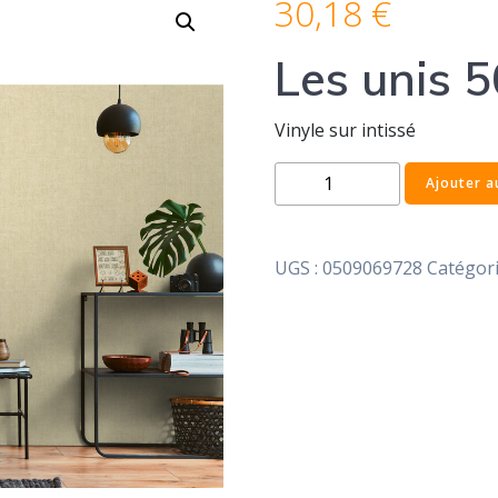
30,18
€
Les unis 5
Vinyle sur intissé
quantité
Ajouter a
de
Les
unis
UGS :
0509069728
Catégori
50