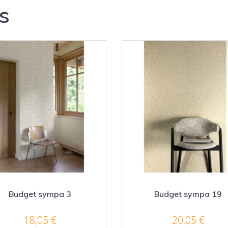
s
Budget sympa 3
Budget sympa 19
18,05
€
20,05
€