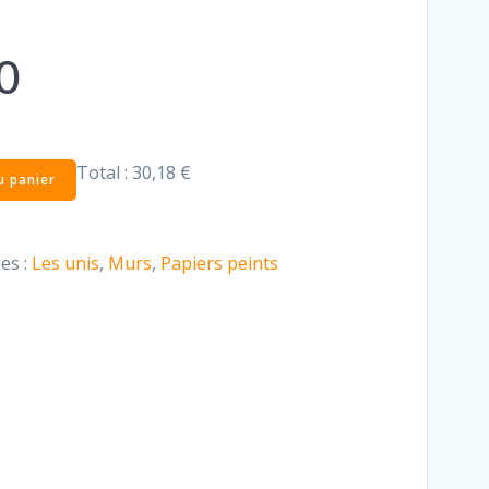
0
Total :
30,18 €
u panier
es :
Les unis
,
Murs
,
Papiers peints