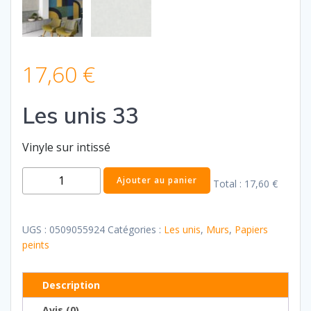
17,60
€
Les unis 33
Vinyle sur intissé
quantité
Ajouter au panier
Total :
17,60 €
de
Les
unis
UGS :
0509055924
Catégories :
Les unis
,
Murs
,
Papiers
33
peints
Description
Avis (0)