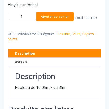
Vinyle sur intissé
quantité
Ajouter au panier
Total :
30,18 €
de
Les
unis
UGS :
0509069755
Catégories :
Les unis
,
Murs
,
Papiers
26
peints
Description
Avis (0)
Description
Rouleau de 10,05m x 0,535m