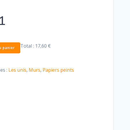
1
Total :
17,60 €
u panier
es :
Les unis
,
Murs
,
Papiers peints