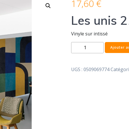
17,60
€
Les unis 2
Vinyle sur intissé
quantité
Ajouter a
de
Les
unis
UGS :
0509069774
Catégori
21