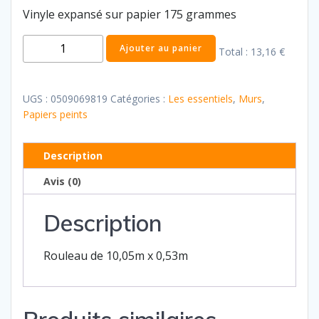
Vinyle expansé sur papier 175 grammes
quantité
Ajouter au panier
Total :
13,16 €
de
Les
essentiels
UGS :
0509069819
Catégories :
Les essentiels
,
Murs
,
9
Papiers peints
Description
Avis (0)
Description
Rouleau de 10,05m x 0,53m