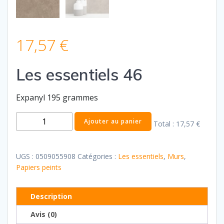
17,57
€
Les essentiels 46
Expanyl 195 grammes
quantité
Ajouter au panier
Total :
17,57 €
de
Les
essentiels
UGS :
0509055908
Catégories :
Les essentiels
,
Murs
,
46
Papiers peints
Description
Avis (0)