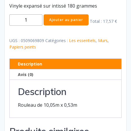
Vinyle expansé sur intissé 180 grammes
quantité
Ajouter au panier
Total :
17,57 €
de
Les
essentiels
UGS :
0509069809
Catégories :
Les essentiels
,
Murs
,
35
Papiers peints
Description
Avis (0)
Description
Rouleau de 10,05m x 0,53m