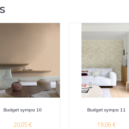
s
Budget sympa 10
Budget sympa 11
20,05
€
19,06
€