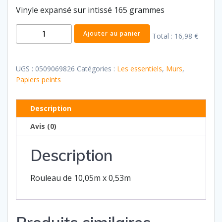
Vinyle expansé sur intissé 165 grammes
quantité
Ajouter au panier
Total :
16,98 €
de
Les
essentiels
UGS :
0509069826
Catégories :
Les essentiels
,
Murs
,
24
Papiers peints
Description
Avis (0)
Description
Rouleau de 10,05m x 0,53m