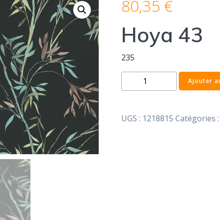
80,35
€
Hoya 43
235
quantité
Ajouter a
de
Hoya
43
UGS :
1218815
Catégories 