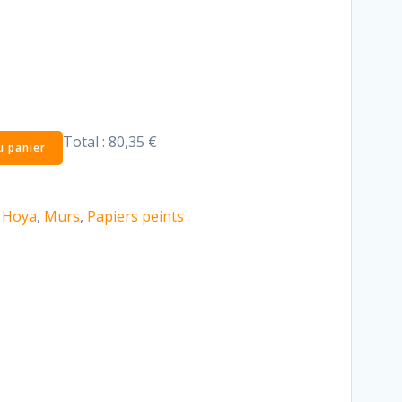
Total :
80,35 €
u panier
:
Hoya
,
Murs
,
Papiers peints