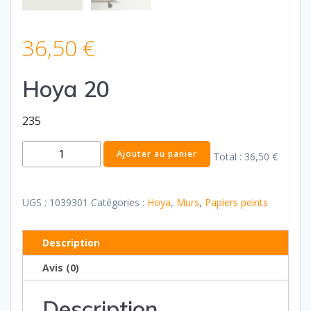
36,50
€
Hoya 20
235
quantité
Ajouter au panier
Total :
36,50 €
de
Hoya
20
UGS :
1039301
Catégories :
Hoya
,
Murs
,
Papiers peints
Description
Avis (0)
Description