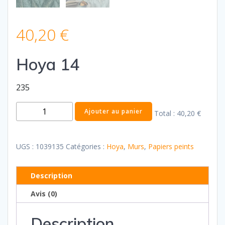
40,20
€
Hoya 14
235
quantité
Ajouter au panier
Total :
40,20 €
de
Hoya
14
UGS :
1039135
Catégories :
Hoya
,
Murs
,
Papiers peints
Description
Avis (0)
Description