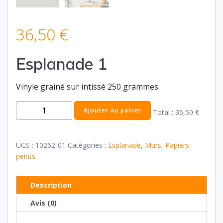
36,50
€
Esplanade 1
Vinyle grainé sur intissé 250 grammes
quantité
Ajouter au panier
Total :
36,50 €
de
Esplanade
1
UGS :
10262-01
Catégories :
Esplanade
,
Murs
,
Papiers
peints
Description
Avis (0)