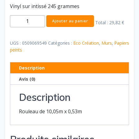
Vinyl sur intissé 245 grammes
quantité
Ajouter au panier
Total :
29,82 €
de
Eco
creation
UGS :
0509069549
Catégories :
Eco Création
,
Murs
,
Papiers
60
peints
Description
Avis (0)
Description
Rouleau de 10,05m x 0,53m