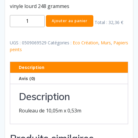
vinyle lourd 248 grammes
quantité
Ajouter au panier
Total :
32,36 €
de
Eco
creation
UGS :
0509069529
Catégories :
Eco Création
,
Murs
,
Papiers
56
peints
Description
Avis (0)
Description
Rouleau de 10,05m x 0,53m