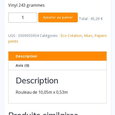
Vinyl 243 grammes
quantité
Ajouter au panier
Total :
45,29 €
de
Eco
creation
UGS :
0509055954
Catégories :
Eco Création
,
Murs
,
Papiers
54
peints
Description
Avis (0)
Description
Rouleau de 10,05m x 0,53m