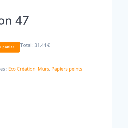
ion 47
Total :
31,44 €
u panier
es :
Eco Création
,
Murs
,
Papiers peints