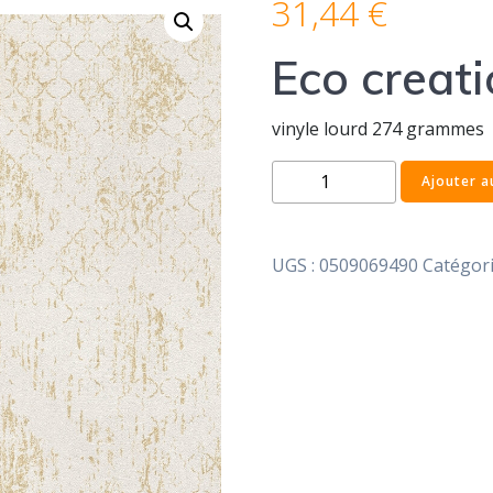
31,44
€
Eco creat
vinyle lourd 274 grammes
quantité
Ajouter a
de
Eco
creation
UGS :
0509069490
Catégori
47