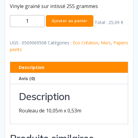
Vinyle grainé sur intissé 255 grammes
quantité
Ajouter au panier
Total :
25,09 €
de
Eco
creation
UGS :
0509069508
Catégories :
Eco Création
,
Murs
,
Papiers
2
peints
Description
Avis (0)
Description
Rouleau de 10,05m x 0,53m