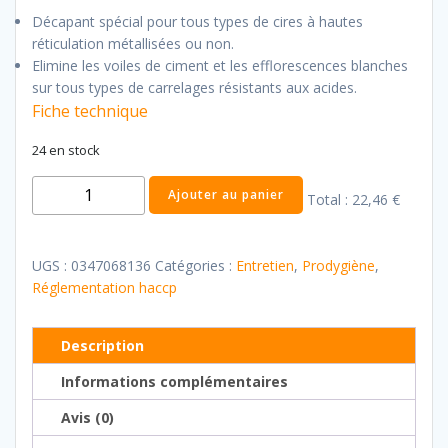
Décapant spécial pour tous types de cires à hautes
réticulation métallisées ou non.
Elimine les voiles de ciment et les efflorescences blanches
sur tous types de carrelages résistants aux acides.
Fiche technique
24 en stock
quantité
Ajouter au panier
Total :
22,46 €
de
Décapant
Cires
UGS :
0347068136
Catégories :
Entretien
,
Prodygiène
,
Terres
Réglementation haccp
Cuites
Description
Informations complémentaires
Avis (0)