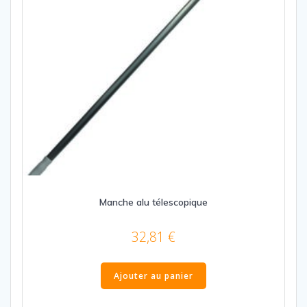
la
page
du
produit
Manche alu télescopique
32,81
€
Ajouter au panier