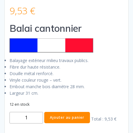
9,53
€
Balai cantonnier
Balayage extérieur milieu travaux publics.
Fibre dur haute résistance.
Douille métal renforcé.
Vinyle couleur rouge – vert.
Embout manche bois diamètre 28 mm.
Largeur 31 cm.
12 en stock
quantité
Ajouter au panier
Total :
9,53 €
de
Balai