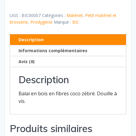
Balai
coco
UGS :
BIC00007
Catégories :
Matériel
,
Petit matériel et
zébré
brosserie
,
Prodygiène
Marque :
BIC
Description
Informations complémentaires
Avis (0)
Description
Balai en bois en fibres coco zébré. Douille à
vis.
Produits similaires