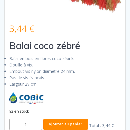
3,44
€
Balai coco zébré
Balai en bois en fibres coco zébré.
Douille à vis.
Embout vis nylon diamètre 24 mm.
Pas de vis français.
Largeur 29 cm.
92 en stock
quantité
Ajouter au panier
Total :
3,44 €
de