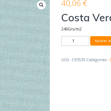
40,06
€
Costa Ver
240Grs/m2
quantité
Ajouter a
de
Costa
Verde
UGS :
C93535
Catégories :
39