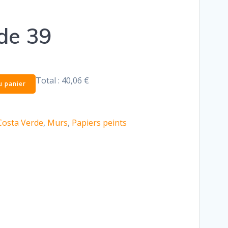
de 39
Total :
40,06 €
u panier
Costa Verde
,
Murs
,
Papiers peints