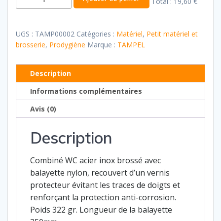
Total :
19,60 €
de
Combiné
WC
UGS :
TAMP00002
Catégories :
Matériel
,
Petit matériel et
inox
brosserie
,
Prodygiène
Marque :
TAMPEL
Description
Informations complémentaires
Avis (0)
Description
Combiné WC acier inox brossé avec
balayette nylon, recouvert d’un vernis
protecteur évitant les traces de doigts et
renforçant la protection anti-corrosion.
Poids 322 gr. Longueur de la balayette