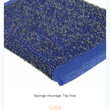
choisies
sur
la
page
du
produit
Eponge récurage Top Inox
5,30
€