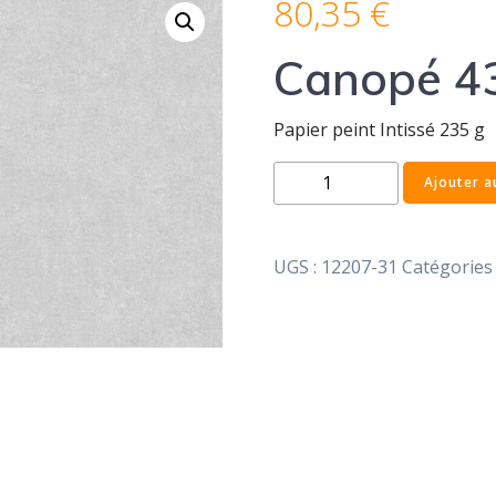
80,35
€
Canopé 4
Papier peint Intissé 235 g
quantité
Ajouter a
de
Canopé
43
UGS :
12207-31
Catégories 