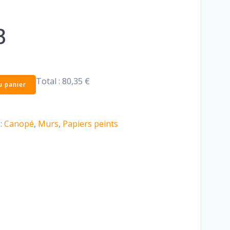
3
Total :
80,35 €
u panier
:
Canopé
,
Murs
,
Papiers peints