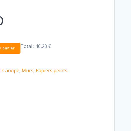
0
Total :
40,20 €
u panier
:
Canopé
,
Murs
,
Papiers peints