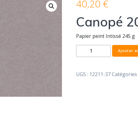
40,20
€
Canopé 2
Papier peint Intissé 245 g
quantité
Ajouter a
de
Canopé
20
UGS :
12211-37
Catégories 