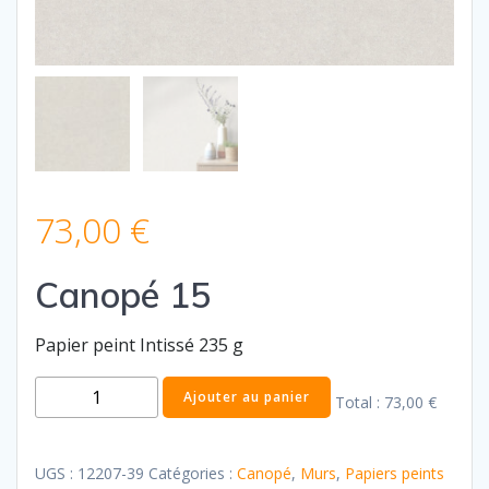
73,00
€
Canopé 15
Papier peint Intissé 235 g
quantité
Ajouter au panier
Total :
73,00 €
de
Canopé
15
UGS :
12207-39
Catégories :
Canopé
,
Murs
,
Papiers peints