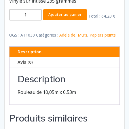
Vinyle sur intissé 235 grammes
quantité
Ajouter au panier
Total :
64,20 €
de
Adélaïde
30
UGS :
AT1030
Catégories :
Adelaïde
,
Murs
,
Papiers peints
Description
Avis (0)
Description
Rouleau de 10,05m x 0,53m
Produits similaires