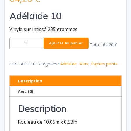
Adélaïde 10
Vinyle sur intissé 235 grammes
quantité
Ajouter au panier
Total :
64,20 €
de
Adélaïde
10
UGS :
AT1010
Catégories :
Adelaïde
,
Murs
,
Papiers peints
Description
Avis (0)
Description
Rouleau de 10,05m x 0,53m