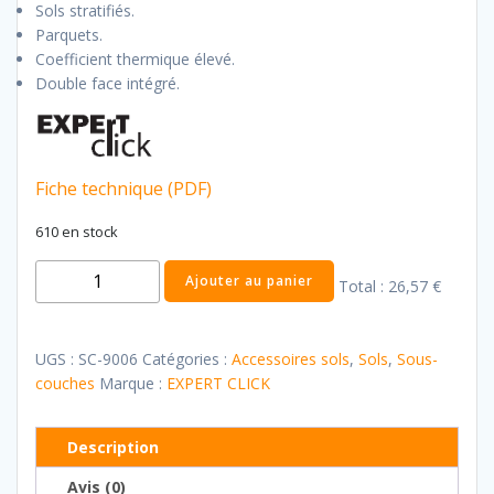
Sols stratifiés.
Parquets.
Coefficient thermique élevé.
Double face intégré.
Fiche technique (PDF)
610 en stock
quantité
Ajouter au panier
Total :
26,57 €
de
Sous
couche
UGS :
SC-9006
Catégories :
Accessoires sols
,
Sols
,
Sous-
Expert
couches
Marque :
EXPERT CLICK
Secura
Compensation
Description
Aquastop
Avis (0)
3