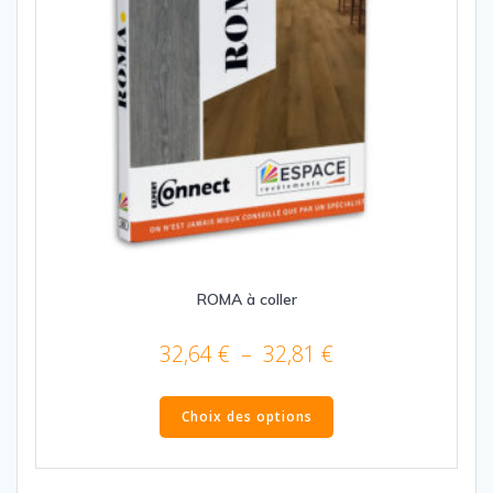
du
produit
ROMA à coller
Plage
32,64
€
–
32,81
€
de
Ce
prix :
produit
Choix des options
32,64 €
a
plusieurs
à
variations.