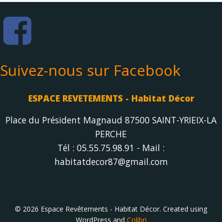
choisies
sur
la
page
du
produit
Suivez-nous sur Facebook
ESPACE REVETEMENTS - Habitat Décor
Place du Président Magnaud 87500 SAINT-YRIEIX-LA
PERCHE
Tél : 05.55.75.98.91 - Mail :
habitatdecor87@gmail.com
© 2026 Espace Revêtements - Habitat Décor. Created using
WordPress and
Colibri