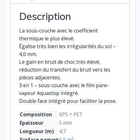
en
Description
1
La sous-couche avec le coefficient
thermique le plus élevé.
Égalise très bien les irrégularités du sol –
4,0 mm.
Le gain en bruit de choc très élevé,
réduction du transfert du bruit vers les
pièces adjacentes.
3 en 1 – sous-couche avec le film pare-
vapeur Aquastop intégré.
Double face intégré pour faciliter la pose.
Composition
XPS + PET
Epaisseur
5 mm
Longueur (m)
4,7
Surface paquet
5,5 m²