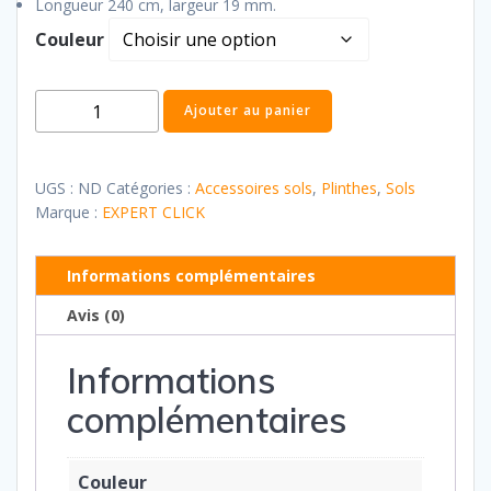
Longueur 240 cm, largeur 19 mm.
Couleur
quantité
Ajouter au panier
de
Plinthe
Standard
UGS :
ND
Catégories :
Accessoires sols
,
Plinthes
,
Sols
Plus
Marque :
EXPERT CLICK
Informations complémentaires
Avis (0)
Informations
complémentaires
Couleur