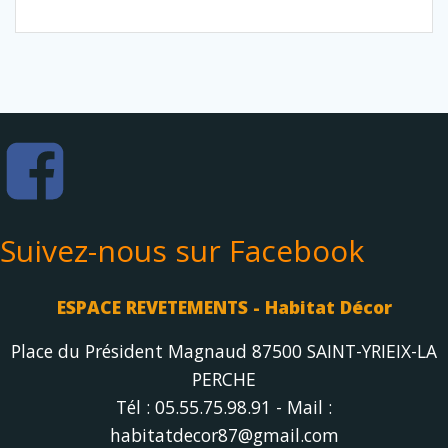
variations.
Les
options
peuvent
être
choisies
sur
la
page
du
produit
Suivez-nous sur Facebook
ESPACE REVETEMENTS - Habitat Décor
Place du Président Magnaud 87500 SAINT-YRIEIX-LA
PERCHE
Tél : 05.55.75.98.91 - Mail :
habitatdecor87@gmail.com