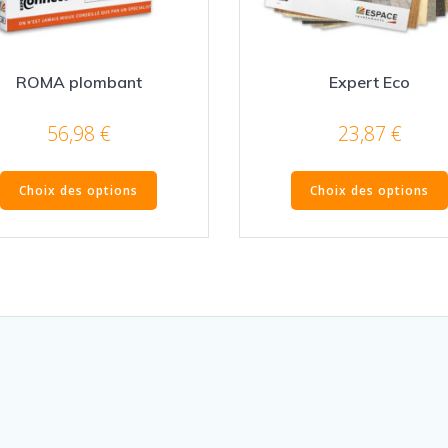
ROMA plombant
Expert Eco
56,98
€
23,87
€
Ce
Choix des options
Choix des options
produit
a
plusieurs
variations.
Les
options
peuvent
être
choisies
sur
la