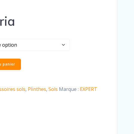
ria
u panier
ssoires sols
,
Plinthes
,
Sols
Marque :
EXPERT