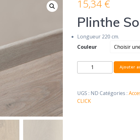
15,34
€
Plinthe So
Longueur 220 cm.
Couleur
quantité
Ajouter a
de
Plinthe
Soria
UGS :
ND
Catégories :
Acce
CLICK