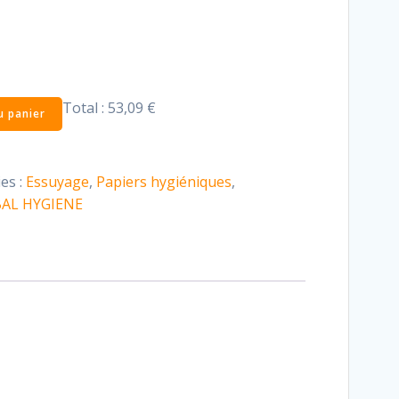
Total :
53,09 €
u panier
es :
Essuyage
,
Papiers hygiéniques
,
AL HYGIENE