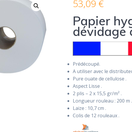
53,09
€
Papier hy
dévidage 
Prédécoupé.
A utiliser avec le distribut
Pure ouate de cellulose .
Aspect Lisse .
2 plis – 2 x 15,5 gr/m² .
Longueur rouleau : 200 m .
Laize : 10,7 cm .
Colis de 12 rouleaux .