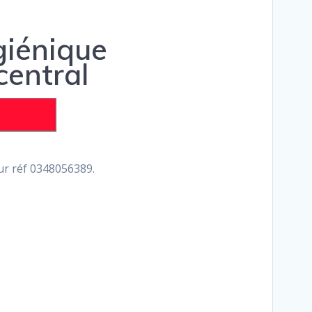
giénique
central
eur réf 0348056389.