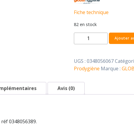
Fiche technique
82 en stock
quantité
Ajouter a
de
Papier
hygiénique
UGS :
0348056067
Catégori
dévidage
Prodygiène
Marque :
GLOB
central
omplémentaires
Avis (0)
r réf 0348056389.