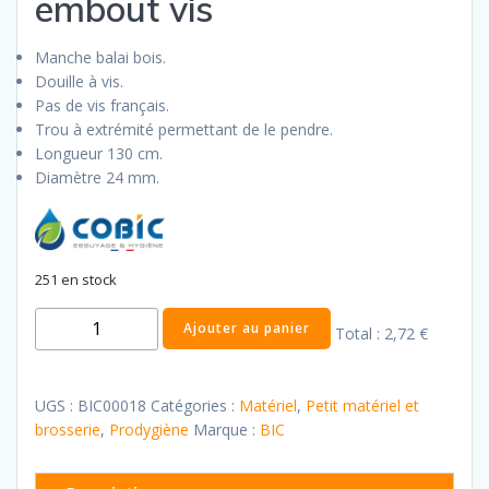
embout vis
Manche balai bois.
Douille à vis.
Pas de vis français.
Trou à extrémité permettant de le pendre.
Longueur 130 cm.
Diamètre 24 mm.
251 en stock
quantité
Ajouter au panier
Total :
2,72 €
de
Manche
balai
UGS :
BIC00018
Catégories :
Matériel
,
Petit matériel et
bois
brosserie
,
Prodygiène
Marque :
BIC
embout
vis