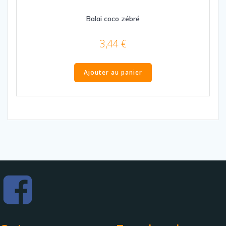
Balai coco zébré
3,44
€
Ajouter au panier