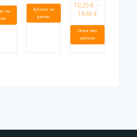
10,25
€
–
Ajouter au
er au
Plage
14,66
€
panier
ier
de
prix :
Choix des
10,25 €
options
à
Ce
14,66 €
produit
a
plusieurs
variations.
Les
options
peuvent
être
choisies
sur
la