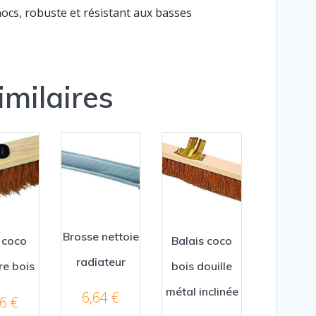
hocs, robuste et résistant aux basses
imilaires
Brosse nettoie
 coco
Balais coco
radiateur
e bois
bois douille
métal inclinée
6,64
€
06
€