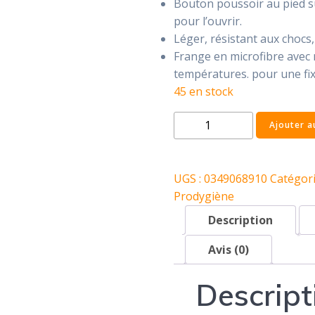
Bouton poussoir au pied su
pour l’ouvrir.
Léger, résistant aux chocs,
Frange en microfibre avec 
températures. pour une fixa
45 en stock
quantité
Ajouter a
de
Kit
Easy
UGS :
0349068910
Catégori
Wash
Prodygiène
14
Description
l
avec
Avis (0)
manche
Descript