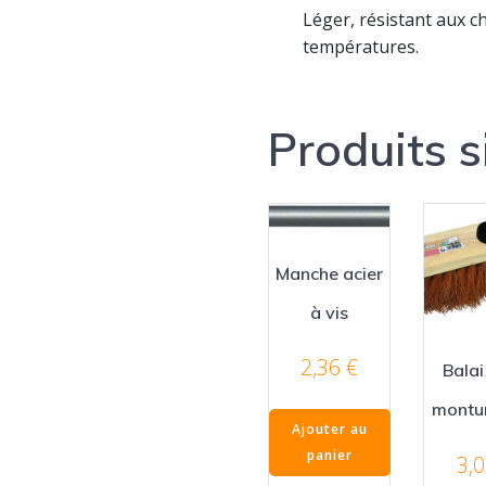
Léger, résistant aux c
températures.
Produits s
Manche acier
à vis
2,36
€
Balai
montur
Ajouter au
panier
3,