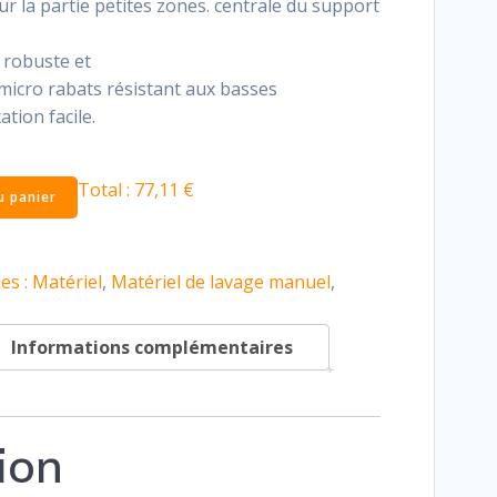
r la partie petites zones. centrale du support
 robuste et
micro rabats résistant aux basses
tion facile.
Total :
77,11 €
u panier
es :
Matériel
,
Matériel de lavage manuel
,
Informations complémentaires
ion