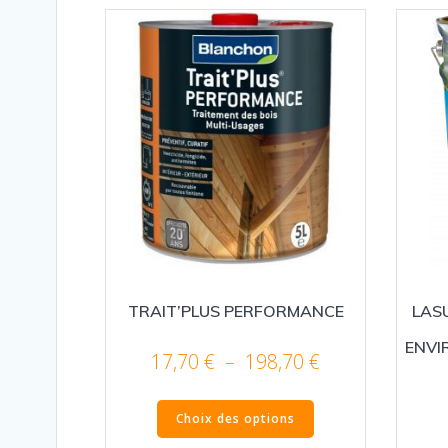
TRAIT’PLUS PERFORMANCE
LAS
ENVI
Plage
17,70
€
–
198,70
€
de
Ce
prix :
Choix des options
produit
17,70 €