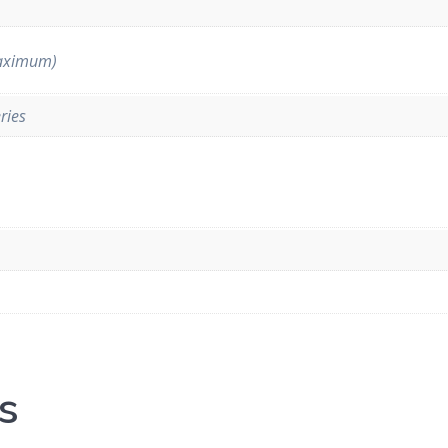
maximum)
ries
s