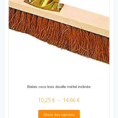
Balais coco bois douille métal inclinée
Plage
10,25
€
–
14,66
€
de
Ce
prix :
produit
Choix des options