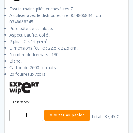
Essuie-mains pliés enchevêtrés Z.
A utiliser avec le distributeur réf 0348068344 ou
0348068345.
Pure pâte de cellulose.
Aspect Gaufré, collé .
2 plis – 2 x 16 gr/m² .
Dimensions feuille : 22,5 x 22,5 cm .
Nombre de formats : 130 .
Blanc .
Carton de 2600 formats.
20 fourreaux /colis .
38 en stock
quantité
Ajouter au panier
Total :
37,45 €
de
Essuie-