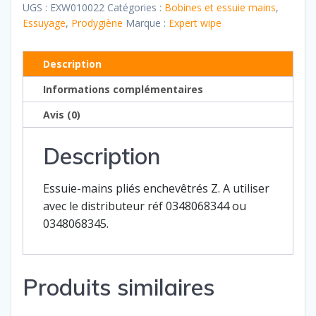
mains
UGS :
EXW010022
Catégories :
Bobines et essuie mains
,
pliés
Essuyage
,
Prodygiène
Marque :
Expert wipe
Z
-
Description
EXPERT
Informations complémentaires
WIPE
SX
Avis (0)
Description
Essuie-mains pliés enchevêtrés Z. A utiliser
avec le distributeur réf 0348068344 ou
0348068345.
Produits similaires