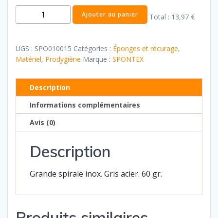
quantité
Ajouter au panier
Total :
13,97 €
de
Boule
Inox
UGS :
SPO010015
Catégories :
Éponges et récurage
,
Premium
Matériel
,
Prodygiène
Marque :
SPONTEX
Description
Informations complémentaires
Avis (0)
Description
Grande spirale inox. Gris acier. 60 gr.
Produits similaires