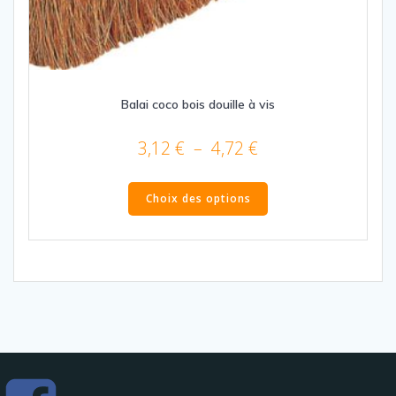
Balai coco bois douille à vis
Plage
3,12
€
–
4,72
€
de
Ce
prix :
produit
Choix des options
3,12 €
a
plusieurs
à
variations.
4,72 €
Les
options
peuvent
être
choisies
sur
la