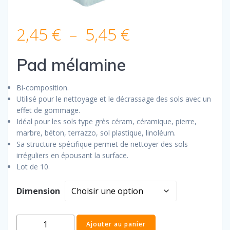
Plage
2,45
€
–
5,45
€
de
Pad mélamine
prix :
Bi-composition.
Utilisé pour le nettoyage et le décrassage des sols avec un
2,45 €
effet de gommage.
Idéal pour les sols type grès céram, céramique, pierre,
à
marbre, béton, terrazzo, sol plastique, linoléum.
Sa structure spécifique permet de nettoyer des sols
irréguliers en épousant la surface.
5,45 €
Lot de 10.
Dimension
quantité
Ajouter au panier