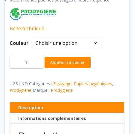
Fiche technique
Couleur
quantité
Ajouter au panier
de
Distributeur
de
UGS :
ND
Catégories :
Essuyage
,
Papiers hygiéniques
,
papier
Prodygiène
Marque :
Prodygiene
toilettes
mini
Description
jumbo
Informations complémentaires