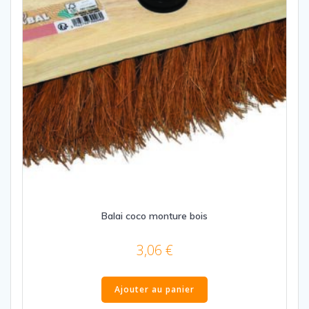
la
page
du
produit
Balai coco monture bois
3,06
€
Ajouter au panier